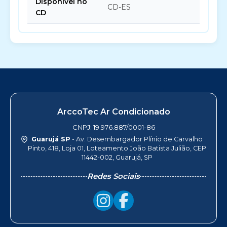
Disponível no
CD-ES
CD
ArccoTec Ar Condicionado
CNPJ: 19.976.887/0001-86
Guarujá SP
- Av. Desembargador Plínio de Carvalho
Pinto, 418, Loja 01, Loteamento João Batista Julião, CEP
11442-002, Guarujá, SP
Redes Sociais