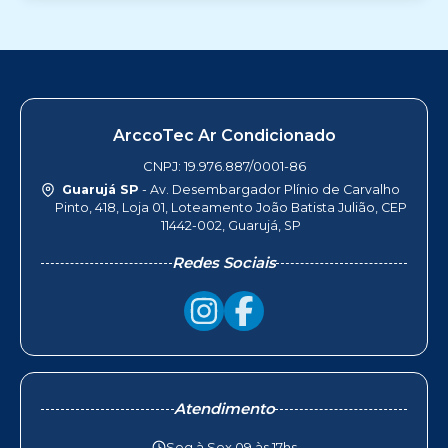
ArccoTec Ar Condicionado
CNPJ: 19.976.887/0001-86
Guarujá SP
- Av. Desembargador Plínio de Carvalho
Pinto, 418, Loja 01, Loteamento João Batista Julião, CEP
11442-002, Guarujá, SP
Redes Sociais
Atendimento
Seg à Sex 09 às 17hs