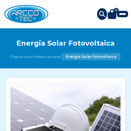
0
Energia Solar Fotovoltaica
›
›
Página Inicial
Nossos Serviços
Energia Solar Fotovoltaica